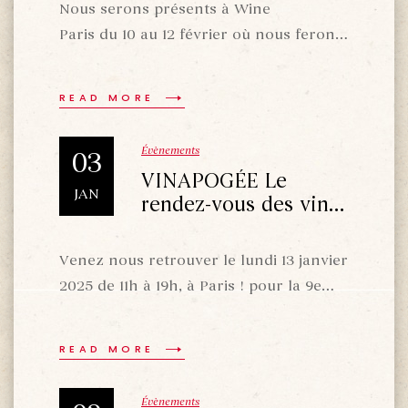
Nous serons présents à Wine
Paris du 10 au 12 février où nous ferons
déguster l’ensemble des vins
Marionnet.Rendez-vous au Hall 7.3 –
READ MORE
Stand J 132.
Évènements
03
VINAPOGÉE Le
JAN
rendez-vous des vins
à leur apogée
Venez nous retrouver le lundi 13 janvier
2025 de 11h à 19h, à Paris ! pour la 9e
édition de Vinapogée!!!! Rendez-vous
Pavillon Gabriel 75008 Paris!!
READ MORE
vinapogee.com
Évènements