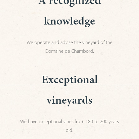
A recognized
knowledge
We operate and advise the vineyard of the
Domaine de Chambord.
Exceptional
vineyards
We have exceptional vines from 180 to 200 years
old.