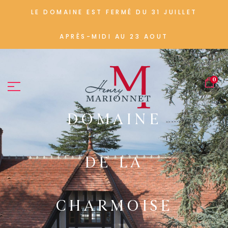
LE DOMAINE EST FERMÉ DU 31 JUILLET
APRÈS-MIDI AU 23 AOUT
0
DOMAINE
DE LA
CHARMOISE